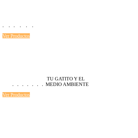
VERDAD
. . . . . .
Ver Productos
Lo mejor
PARA TI
TU GATITO Y EL
. . . . . . . MEDIO AMBIENTE
Ver Productos