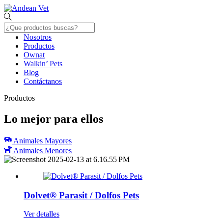
Skip
Menu
to
content
Nosotros
Productos
Ownat
Walkin’ Pets
Blog
Contáctanos
Close
Productos
Menu
Lo mejor
para ellos
Animales Mayores
Animales Menores
Dolvet® Parasit / Dolfos Pets
Ver detalles