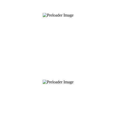
Bolsa de Arrastre Walkin’
Ver detalles
Corrector Propioceptivo
Ver detalles