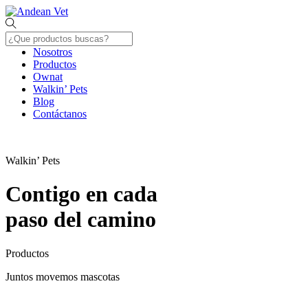
Skip
Menu
to
content
Nosotros
Productos
Ownat
Walkin’ Pets
Blog
Contáctanos
Close
Menu
Walkin’ Pets
Contigo en cada
paso del camino
Productos
Juntos movemos mascotas