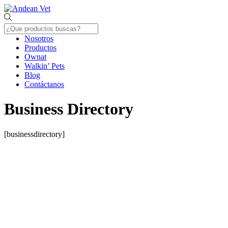
Skip
Menu
to
content
Nosotros
Productos
Ownat
Walkin’ Pets
Blog
Contáctanos
Close
Menu
Business Directory
[businessdirectory]