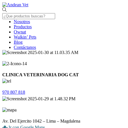
Skip
Menu
to
content
Nosotros
Productos
Ownat
Walkin’ Pets
Blog
Contáctanos
Close
Menu
CLINICA VETERINARIA DOG CAT
970 807 818
Av. Del Ejercito 1042 – Lima – Magdalena
Ir con Google Maps