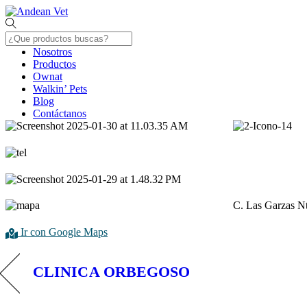
Skip
Menu
to
content
Nosotros
Productos
Ownat
Walkin’ Pets
Blog
Contáctanos
Close
Menu
C. Las Garzas Nt
Ir con Google Maps
CLINICA ORBEGOSO