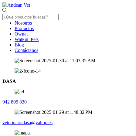
Skip
Menu
to
content
Nosotros
Productos
Ownat
Walkin’ Pets
Blog
Contáctanos
Close
Menu
DASA
942 805 830
veterinariadasa@yahoo.es