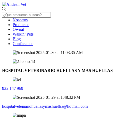
Skip
Menu
to
content
Nosotros
Productos
Ownat
Walkin’ Pets
Blog
Contáctanos
Close
Menu
HOSPITAL VETERINARIO HUELLAS Y MAS HUELLAS
922 147 969
hospitalveteinariohuellasymashuellas@hotmail.com