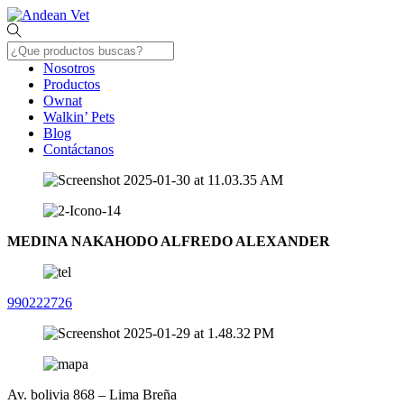
Skip
Menu
to
content
Nosotros
Productos
Ownat
Walkin’ Pets
Blog
Contáctanos
Close
Menu
MEDINA NAKAHODO ALFREDO ALEXANDER
990222726
Av. bolivia 868 – Lima Breña