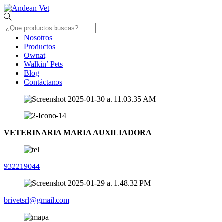
Skip
Menu
to
content
Nosotros
Productos
Ownat
Walkin’ Pets
Blog
Contáctanos
Close
Menu
VETERINARIA MARIA AUXILIADORA
932219044
brivetsrl@gmail.com