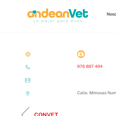
Skip
to
Noso
content
976 897 494
Calle. Mimosas Nume
CONVET