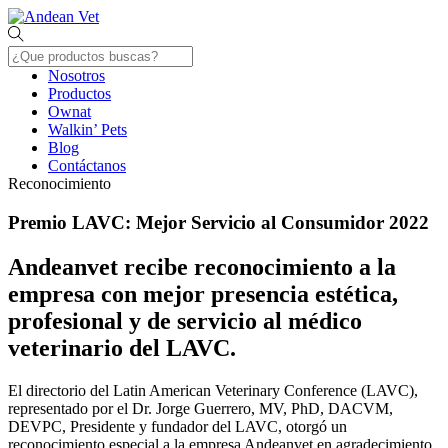
Skip
Menu
to
content
Nosotros
Productos
Ownat
Walkin’ Pets
Blog
Contáctanos
Close
Reconocimiento
Menu
Premio LAVC: Mejor Servicio al Consumidor 2022
Andeanvet recibe reconocimiento a la
empresa con mejor presencia estética,
profesional y de servicio al médico
veterinario del LAVC.
El directorio del Latin American Veterinary Conference (LAVC),
representado por el Dr. Jorge Guerrero, MV, PhD, DACVM,
DEVPC, Presidente y fundador del LAVC, otorgó un
reconocimiento especial a la empresa Andeanvet en agradecimiento