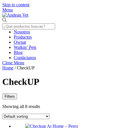
Skip to content
Menu
Nosotros
Productos
Ownat
Walkin’ Pets
Blog
Contáctanos
Close Menu
Home
/ CheckUP
CheckUP
Filters
Showing all 8 results