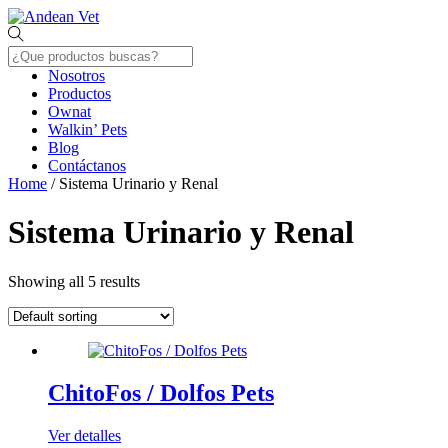
Skip
Menu
to
content
Nosotros
Productos
Ownat
Walkin’ Pets
Blog
Contáctanos
Close
Home
/ Sistema Urinario y Renal
Menu
Sistema Urinario y Renal
Showing all 5 results
ChitoFos / Dolfos Pets
Ver detalles