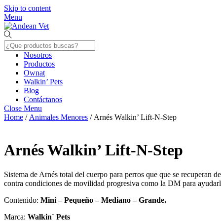
Skip to content
Menu
Nosotros
Productos
Ownat
Walkin’ Pets
Blog
Contáctanos
Close Menu
Home
/
Animales Menores
/ Arnés Walkin’ Lift-N-Step
Arnés Walkin’ Lift-N-Step
Sistema de Arnés total del cuerpo para perros que que se recuperan de
contra condiciones de movilidad progresiva como la DM para ayudarlas
Contenido:
Mini – Pequeño – Mediano – Grande.
Marca:
Walkin` Pets