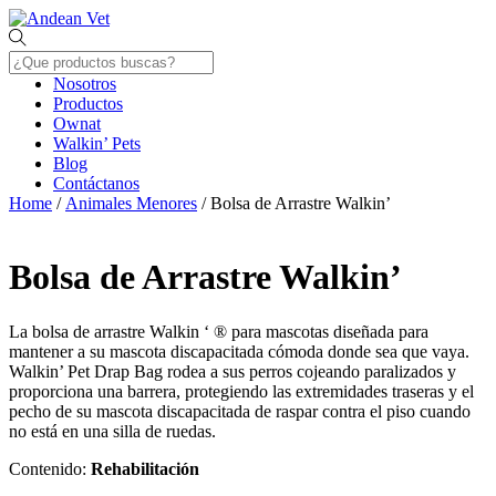
Skip
Menu
to
content
Nosotros
Productos
Ownat
Walkin’ Pets
Blog
Contáctanos
Close
Home
/
Animales Menores
/ Bolsa de Arrastre Walkin’
Menu
Bolsa de Arrastre Walkin’
La bolsa de arrastre Walkin ‘ ® para mascotas diseñada para
mantener a su mascota discapacitada cómoda donde sea que vaya.
Walkin’ Pet Drap Bag rodea a sus perros cojeando paralizados y
proporciona una barrera, protegiendo las extremidades traseras y el
pecho de su mascota discapacitada de raspar contra el piso cuando
no está en una silla de ruedas.
Contenido:
Rehabilitación