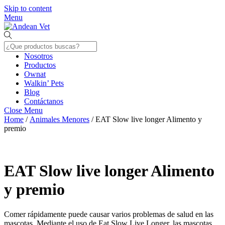
Skip to content
Menu
Nosotros
Productos
Ownat
Walkin’ Pets
Blog
Contáctanos
Close Menu
Home
/
Animales Menores
/ EAT Slow live longer Alimento y
premio
EAT Slow live longer Alimento
y premio
Comer rápidamente puede causar varios problemas de salud en las
mascotas. Mediante el uso de Eat Slow Live Longer, las mascotas