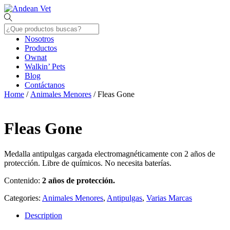
Skip
Menu
to
content
Nosotros
Productos
Ownat
Walkin’ Pets
Blog
Contáctanos
Close
Home
/
Animales Menores
/ Fleas Gone
Menu
Fleas Gone
Medalla antipulgas cargada electromagnéticamente con 2 años de
protección. Libre de químicos. No necesita baterías.
Contenido:
2 años de protección.
Categories:
Animales Menores
,
Antipulgas
,
Varias Marcas
Description