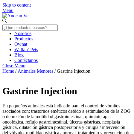
Skip to content
Menu
Nosotros
Productos
Ownat
Walkin’ Pets
Blog
Contáctanos
Close Menu
Home
/
Animales Menores
/ Gastrine Injection
Gastrine Injection
En pequeños animales está indicado para el control de vómitos
asociados con: trastornos eméticos debido a estimulación de la ZQG
o depresión de la motilidad gastrointestinal, quimioterapia
oncológica, reflujo gastrointestinal, úlceras gástricas, neoplasia
gástrica, dilatación gástrica postoperatoria y cirugía / intervención
del vólvulo, motilidad gástrica anormal, tratamiento y prevención del