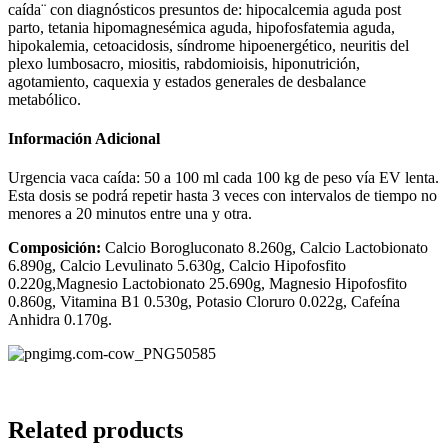
caída¨ con diagnósticos presuntos de: hipocalcemia aguda post
parto, tetania hipomagnesémica aguda, hipofosfatemia aguda,
hipokalemia, cetoacidosis, síndrome hipoenergético, neuritis del
plexo lumbosacro, miositis, rabdomioisis, hiponutrición,
agotamiento, caquexia y estados generales de desbalance
metabólico.
Información Adicional
Urgencia vaca caída: 50 a 100 ml cada 100 kg de peso vía EV lenta.
Esta dosis se podrá repetir hasta 3 veces con intervalos de tiempo no
menores a 20 minutos entre una y otra.
Composición:
Calcio Borogluconato 8.260g, Calcio Lactobionato
6.890g, Calcio Levulinato 5.630g, Calcio Hipofosfito
0.220g,Magnesio Lactobionato 25.690g, Magnesio Hipofosfito
0.860g, Vitamina B1 0.530g, Potasio Cloruro 0.022g, Cafeína
Anhidra 0.170g.
Related products