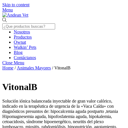
Skip to content
Menu
Nosotros
Productos
Ownat
Walkin’ Pets
Blog
Contáctanos
Close Menu
Home
/
Animales Mayores
/ VitonalB
VitonalB
Solución iónica balanceada inyectable de gran valor calórico,
indicado en la terapéutica de urgencia de la «Vaca Caída» con
diagnósticos presuntos de: hipocalcemia aguda postparto ,tetania
Hipomagnesemia aguda, hipofosfatemia aguda, hipokalemia,
cetoacidosis, síndrome hipoenergético, neuritis del plexo
lumbosacro, miositis, rabdomiólisis, hiponutrición, agotamiento,