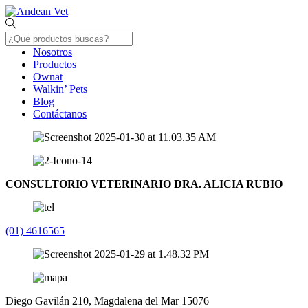
Skip
Menu
to
content
Nosotros
Productos
Ownat
Walkin’ Pets
Blog
Contáctanos
Close
Menu
CONSULTORIO VETERINARIO DRA. ALICIA RUBIO
(01) 4616565
Diego Gavilán 210, Magdalena del Mar 15076