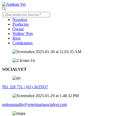
Skip
Menu
to
content
Nosotros
Productos
Ownat
Walkin’ Pets
Blog
Contáctanos
Close
Menu
SOCIALVET
991 328 751 / (01) 3635937
sedesurquillo@veterinariasocialvet.com