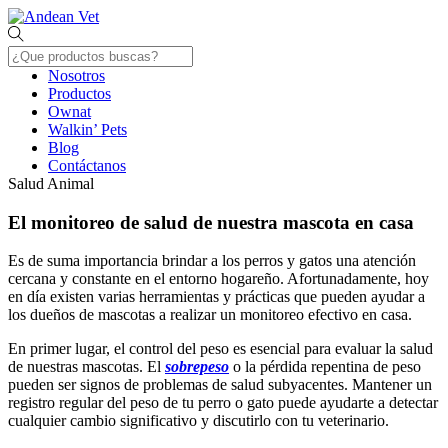
Skip
Menu
to
content
Nosotros
Productos
Ownat
Walkin’ Pets
Blog
Contáctanos
Close
Salud Animal
Menu
El monitoreo de salud de nuestra mascota en casa
Es de suma importancia brindar a los perros y gatos una atención
cercana y constante en el entorno hogareño. Afortunadamente, hoy
en día existen varias herramientas y prácticas que pueden ayudar a
los dueños de mascotas a realizar un monitoreo efectivo en casa.
En primer lugar, el control del peso es esencial para evaluar la salud
de nuestras mascotas. El
sobrepeso
o la pérdida repentina de peso
pueden ser signos de problemas de salud subyacentes. Mantener un
registro regular del peso de tu perro o gato puede ayudarte a detectar
cualquier cambio significativo y discutirlo con tu veterinario.