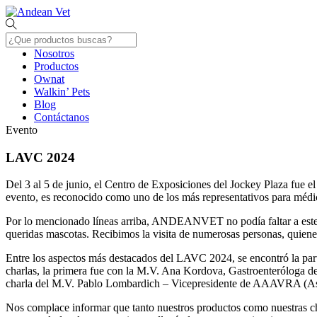
Skip
Menu
to
content
Nosotros
Productos
Ownat
Walkin’ Pets
Blog
Contáctanos
Close
Evento
Menu
LAVC 2024
Del 3 al 5 de junio, el Centro de Exposiciones del Jockey Plaza fue 
evento, es reconocido como uno de los más representativos para médic
Por lo mencionado líneas arriba, ANDEANVET no podía faltar a este i
queridas mascotas. Recibimos la visita de numerosas personas, quiene
Entre los aspectos más destacados del LAVC 2024, se encontró la pa
charlas, la primera fue con la M.V. Ana Kordova, Gastroenteróloga de 
charla del M.V. Pablo Lombardich – Vicepresidente de AAAVRA (Asocia
Nos complace informar que tanto nuestros productos como nuestras char