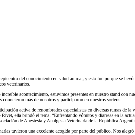
el epicentro del conocimiento en salud animal, y esto fue porque se ll
os veterinarios.
ncreíble acontecimiento, estuvimos presentes en nuestro stand con nues
s conocieron más de nosotros y participaron en nuestros sorteos.
rticipación activa de renombrados especialistas en diversas ramas d
Rivet, ella brindó el tema: “Enfrentando vómitos y diarreas en la actu
ción de Anestesia y Analgesia Veterinaria de la República Argentina)
las tuvieron una excelente acogida por parte del público. Nos alegró ver