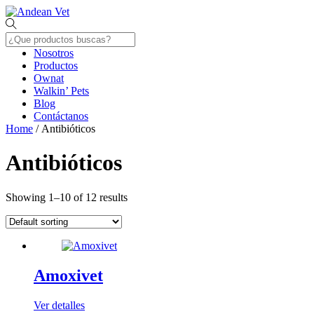
Skip
Menu
to
content
Nosotros
Productos
Ownat
Walkin’ Pets
Blog
Contáctanos
Close
Home
/ Antibióticos
Menu
Antibióticos
Showing 1–10 of 12 results
Amoxivet
Ver detalles