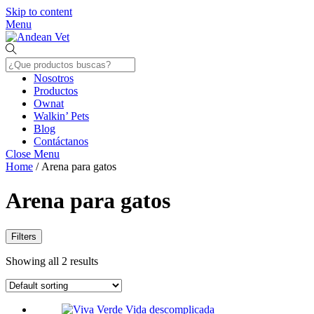
Skip to content
Menu
Nosotros
Productos
Ownat
Walkin’ Pets
Blog
Contáctanos
Close Menu
Home
/ Arena para gatos
Arena para gatos
Filters
Showing all 2 results