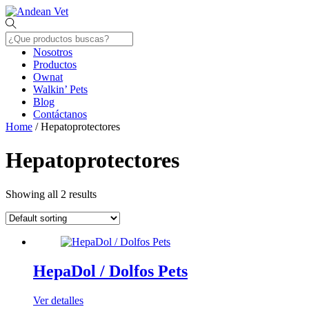
Skip
Menu
to
content
Nosotros
Productos
Ownat
Walkin’ Pets
Blog
Contáctanos
Close
Home
/ Hepatoprotectores
Menu
Hepatoprotectores
Showing all 2 results
HepaDol / Dolfos Pets
Ver detalles