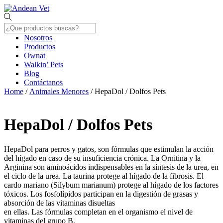
Skip
Menu
to
content
Nosotros
Productos
Ownat
Walkin’ Pets
Blog
Contáctanos
Close
Home
/
Animales Menores
/ HepaDol / Dolfos Pets
Menu
HepaDol / Dolfos Pets
HepaDol para perros y gatos, son fórmulas que estimulan la acción
del hígado en caso de su insuficiencia crónica. La Ornitina y la
Arginina son aminoácidos indispensables en la síntesis de la urea, en
el ciclo de la urea. La taurina protege al hígado de la fibrosis. El
cardo mariano (Silybum marianum) protege al hígado de los factores
tóxicos. Los fosfolípidos participan en la digestión de grasas y
absorción de las vitaminas disueltas
en ellas. Las fórmulas completan en el organismo el nivel de
vitaminas del grupo B.