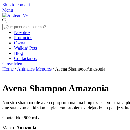
Skip to content
Menu
Nosotros
Productos
Ownat
Walkin’ Pets
Blog
Contáctanos
Close Menu
Home
/
Animales Menores
/ Avena Shampoo Amazonia
Avena Shampoo Amazonia
Nuestro shampoo de avena proporciona una limpieza suave para la pie
que suavizan e hidratan la piel con problemas, dejando un pelaje salud
Contenido:
500 mL
Marca:
Amazonia