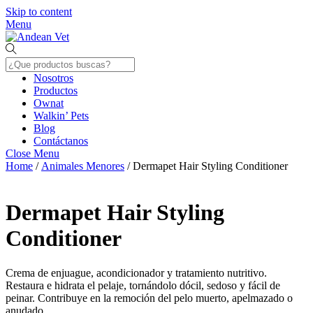
Skip to content
Menu
Nosotros
Productos
Ownat
Walkin’ Pets
Blog
Contáctanos
Close Menu
Home
/
Animales Menores
/ Dermapet Hair Styling Conditioner
Dermapet Hair Styling
Conditioner
Crema de enjuague, acondicionador y tratamiento nutritivo.
Restaura e hidrata el pelaje, tornándolo dócil, sedoso y fácil de
peinar. Contribuye en la remoción del pelo muerto, apelmazado o
anudado.