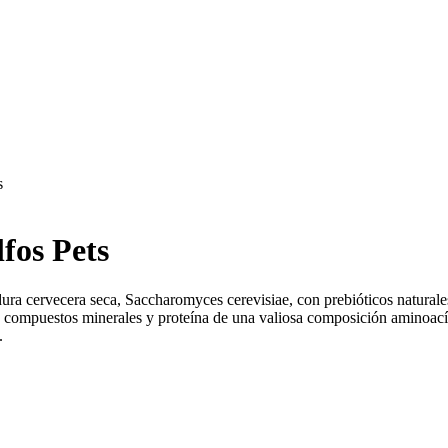
s
fos Pets
ra cervecera seca, Saccharomyces cerevisiae, con prebióticos naturales
 compuestos minerales y proteína de una valiosa composición aminoacídi
.