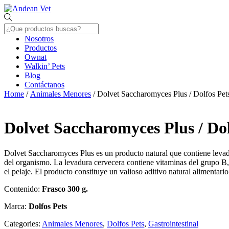
Skip
Menu
to
content
Nosotros
Productos
Ownat
Walkin’ Pets
Blog
Contáctanos
Close
Home
/
Animales Menores
/ Dolvet Saccharomyces Plus / Dolfos Pet
Menu
Dolvet Saccharomyces Plus / Dol
Dolvet Saccharomyces Plus es un producto natural que contiene levadu
del organismo. La levadura cervecera contiene vitaminas del grupo B,
el pelaje. El producto constituye un valioso aditivo natural alimentario
Contenido:
Frasco 300 g.
Marca:
Dolfos Pets
Categories:
Animales Menores
,
Dolfos Pets
,
Gastrointestinal