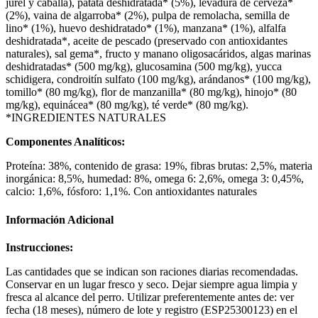
jurel y caballa), patata deshidratada* (5%), levadura de cerveza*
(2%), vaina de algarroba* (2%), pulpa de remolacha, semilla de
lino* (1%), huevo deshidratado* (1%), manzana* (1%), alfalfa
deshidratada*, aceite de pescado (preservado con antioxidantes
naturales), sal gema*, fructo y manano oligosacáridos, algas marinas
deshidratadas* (500 mg/kg), glucosamina (500 mg/kg), yucca
schidigera, condroitín sulfato (100 mg/kg), arándanos* (100 mg/kg),
tomillo* (80 mg/kg), flor de manzanilla* (80 mg/kg), hinojo* (80
mg/kg), equinácea* (80 mg/kg), té verde* (80 mg/kg).
*INGREDIENTES NATURALES
Componentes Analíticos:
Proteína: 38%, contenido de grasa: 19%, fibras brutas: 2,5%, materia
inorgánica: 8,5%, humedad: 8%, omega 6: 2,6%, omega 3: 0,45%,
calcio: 1,6%, fósforo: 1,1%. Con antioxidantes naturales
Información Adicional
Instrucciones:
Las cantidades que se indican son raciones diarias recomendadas.
Conservar en un lugar fresco y seco. Dejar siempre agua limpia y
fresca al alcance del perro. Utilizar preferentemente antes de: ver
fecha (18 meses), número de lote y registro (ESP25300123) en el