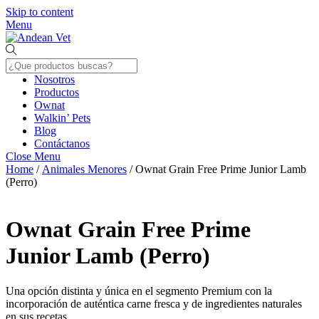
Skip to content
Menu
Nosotros
Productos
Ownat
Walkin’ Pets
Blog
Contáctanos
Close Menu
Home
/
Animales Menores
/ Ownat Grain Free Prime Junior Lamb
(Perro)
Ownat Grain Free Prime
Junior Lamb (Perro)
Una opción distinta y única en el segmento Premium con la
incorporación de auténtica carne fresca y de ingredientes naturales
en sus recetas.