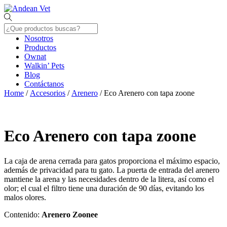
Skip
Menu
to
content
Nosotros
Productos
Ownat
Walkin’ Pets
Blog
Contáctanos
Close
Home
/
Accesorios
/
Arenero
/ Eco Arenero con tapa zoone
Menu
Eco Arenero con tapa zoone
La caja de arena cerrada para gatos proporciona el máximo espacio,
además de privacidad para tu gato. La puerta de entrada del arenero
mantiene la arena y las necesidades dentro de la litera, así como el
olor; el cual el filtro tiene una duración de 90 días, evitando los
malos olores.
Contenido:
Arenero Zoonee