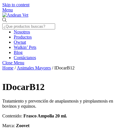
Skip to content
Menu
Nosotros
Productos
Ownat
Walkin’ Pets
Blog
Contáctanos
Close Menu
Home
/
Animales Mayores
/ IDocarB12
IDocarB12
Tratamiento y prevención de anaplasmosis y piroplasmosis en
bovinos y equinos.
Contenido:
Frasco Ampolla 20 ml.
Marca:
Zoovet