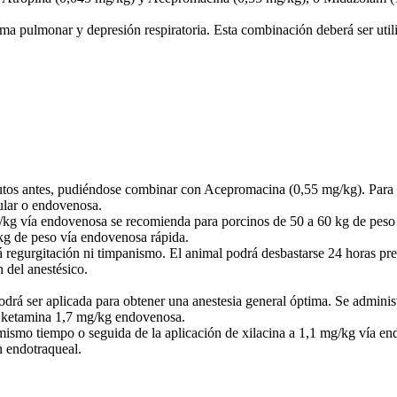
ma pulmonar y depresión respiratoria. Esta combinación deberá ser uti
tos antes, pudiéndose combinar con Acepromacina (0,55 mg/kg). Para pr
ular o endovenosa.
kg vía endovenosa se recomienda para porcinos de 50 a 60 kg de peso
g de peso vía endovenosa rápida.
rá regurgitación ni timpanismo. El animal podrá desbastarse 24 horas pr
 del anestésico.
drá ser aplicada para obtener una anestesia general óptima. Se administ
á ketamina 1,7 mg/kg endovenosa.
mismo tiempo o seguida de la aplicación de xilacina a 1,1 mg/kg vía en
n endotraqueal.