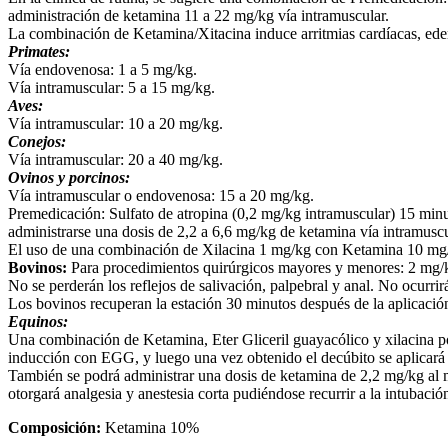
administración de ketamina 11 a 22 mg/kg vía intramuscular.
La combinación de Ketamina/Xitacina induce arritmias cardíacas, ede
Primates:
Vía endovenosa: 1 a 5 mg/kg.
Vía intramuscular: 5 a 15 mg/kg.
Aves:
Vía intramuscular: 10 a 20 mg/kg.
Conejos:
Vía intramuscular: 20 a 40 mg/kg.
Ovinos y porcinos:
Vía intramuscular o endovenosa: 15 a 20 mg/kg.
Premedicación: Sulfato de atropina (0,2 mg/kg intramuscular) 15 minu
administrarse una dosis de 2,2 a 6,6 mg/kg de ketamina vía intramusc
El uso de una combinación de Xilacina 1 mg/kg con Ketamina 10 mg/
Bovinos:
Para procedimientos quirúrgicos mayores y menores: 2 mg/k
No se perderán los reflejos de salivación, palpebral y anal. No ocurri
Los bovinos recuperan la estación 30 minutos después de la aplicación
Equinos:
Una combinación de Ketamina, Eter Gliceril guayacólico y xilacina po
inducción con EGG, y luego una vez obtenido el decúbito se aplicar
También se podrá administrar una dosis de ketamina de 2,2 mg/kg al 
otorgará analgesia y anestesia corta pudiéndose recurrir a la intubació
Composición:
Ketamina 10%