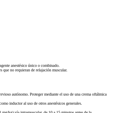
o agente anestésico único o combinado.
es que no requieran de relajación muscular.
 nervioso autónomo. Proteger mediante el uso de una crema oftálmica
y como inductor al uso de otros anestésicos generales.
 mg/kg) vía intramuscular, de 10 a 15 minutos antes de la