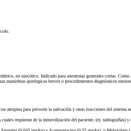
colo.
bitúrico, no narcótico. Indicado para anestesias generales cortas. Com
lizar maniobras quirúrgicas breves o procedimientos diagnósticos menor
con atropina para prevenir la salivación y otras reacciones del sistema
s cuales requieran de la inmovilización del paciente, (ej. radiografías) 
n: Atropina (0,045 mg/kg) y Acepromacina (0,55 mg/kg), o Midazolam (1