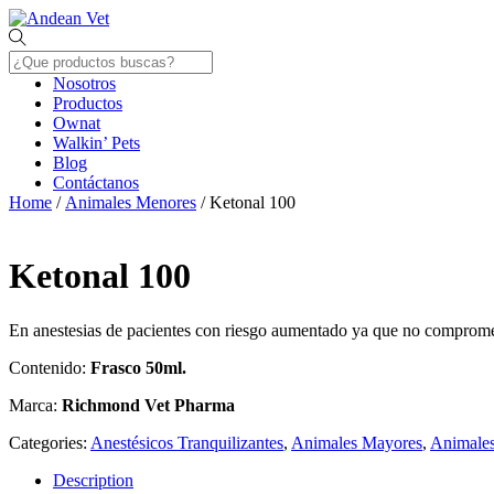
Skip
Menu
to
content
Nosotros
Productos
Ownat
Walkin’ Pets
Blog
Contáctanos
Close
Home
/
Animales Menores
/ Ketonal 100
Menu
Ketonal 100
En anestesias de pacientes con riesgo aumentado ya que no compromete 
Contenido:
Frasco 50ml.
Marca:
Richmond Vet Pharma
Categories:
Anestésicos Tranquilizantes
,
Animales Mayores
,
Animale
Description