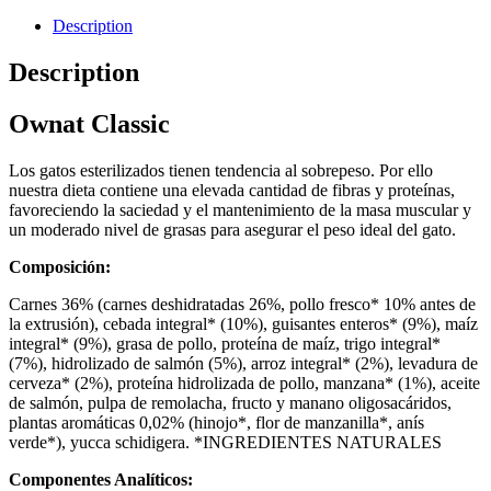
Description
Description
Ownat Classic
Los gatos esterilizados tienen tendencia al sobrepeso. Por ello
nuestra dieta contiene una elevada cantidad de fibras y proteínas,
favoreciendo la saciedad y el mantenimiento de la masa muscular y
un moderado nivel de grasas para asegurar el peso ideal del gato.
Composición:
Carnes 36% (carnes deshidratadas 26%, pollo fresco* 10% antes de
la extrusión), cebada integral* (10%), guisantes enteros* (9%), maíz
integral* (9%), grasa de pollo, proteína de maíz, trigo integral*
(7%), hidrolizado de salmón (5%), arroz integral* (2%), levadura de
cerveza* (2%), proteína hidrolizada de pollo, manzana* (1%), aceite
de salmón, pulpa de remolacha, fructo y manano oligosacáridos,
plantas aromáticas 0,02% (hinojo*, flor de manzanilla*, anís
verde*), yucca schidigera. *INGREDIENTES NATURALES
Componentes Analíticos: