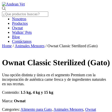
Skip
Menu
to
content
Nosotros
Productos
Ownat
Walkin’ Pets
Blog
Contáctanos
Close
Home
/
Animales Menores
/ Ownat Classic Sterilized (Gato)
Menu
Ownat Classic Sterilized (Gato)
Una opción distinta y única en el segmento Premium con la
incorporación de auténtica carne fresca y de ingredientes naturales
en sus recetas.
Contenido:
1.5 kg, 4 kg y 15 kg
Marca:
Ownat
Categories:
Alimento para Gato
,
Animales Menores
,
Ownat