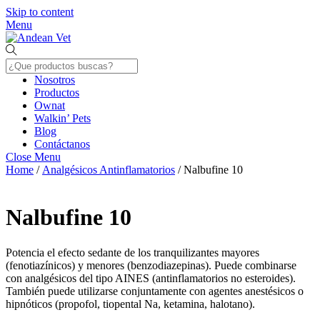
Skip to content
Menu
Nosotros
Productos
Ownat
Walkin’ Pets
Blog
Contáctanos
Close Menu
Home
/
Analgésicos Antinflamatorios
/ Nalbufine 10
Nalbufine 10
Potencia el efecto sedante de los tranquilizantes mayores
(fenotiazínicos) y menores (benzodiazepinas). Puede combinarse
con analgésicos del tipo AINES (antinflamatorios no esteroides).
También puede utilizarse conjuntamente con agentes anestésicos o
hipnóticos (propofol, tiopental Na, ketamina, halotano).