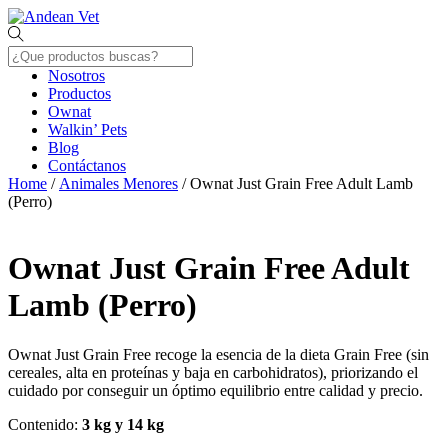
Skip
Menu
to
content
Nosotros
Productos
Ownat
Walkin’ Pets
Blog
Contáctanos
Close
Home
/
Animales Menores
/ Ownat Just Grain Free Adult Lamb
Menu
(Perro)
Ownat Just Grain Free Adult
Lamb (Perro)
Ownat Just Grain Free recoge la esencia de la dieta Grain Free (sin
cereales, alta en proteínas y baja en carbohidratos), priorizando el
cuidado por conseguir un óptimo equilibrio entre calidad y precio.
Contenido:
3 kg y 14 kg