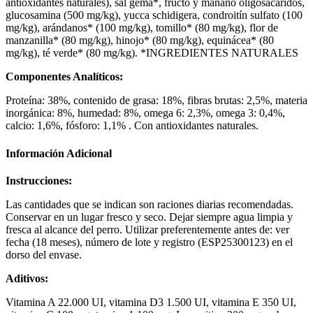
antioxidantes naturales), sal gema*, fructo y manano oligosacáridos,
glucosamina (500 mg/kg), yucca schidigera, condroitín sulfato (100
mg/kg), arándanos* (100 mg/kg), tomillo* (80 mg/kg), flor de
manzanilla* (80 mg/kg), hinojo* (80 mg/kg), equinácea* (80
mg/kg), té verde* (80 mg/kg). *INGREDIENTES NATURALES
Componentes Analíticos:
Proteína: 38%, contenido de grasa: 18%, fibras brutas: 2,5%, materia
inorgánica: 8%, humedad: 8%, omega 6: 2,3%, omega 3: 0,4%,
calcio: 1,6%, fósforo: 1,1% . Con antioxidantes naturales.
Información Adicional
Instrucciones:
Las cantidades que se indican son raciones diarias recomendadas.
Conservar en un lugar fresco y seco. Dejar siempre agua limpia y
fresca al alcance del perro. Utilizar preferentemente antes de: ver
fecha (18 meses), número de lote y registro (ESP25300123) en el
dorso del envase.
Aditivos:
Vitamina A 22.000 UI, vitamina D3 1.500 UI, vitamina E 350 UI,