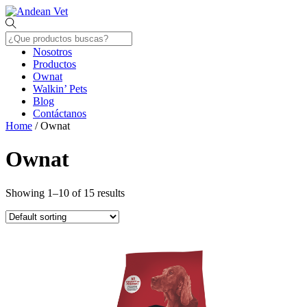
Skip
Menu
to
content
Nosotros
Productos
Ownat
Walkin’ Pets
Blog
Contáctanos
Close
Home
/ Ownat
Menu
Ownat
Showing 1–10 of 15 results