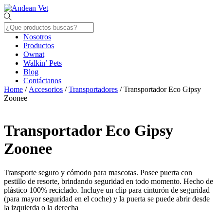
Skip
Menu
to
content
Nosotros
Productos
Ownat
Walkin’ Pets
Blog
Contáctanos
Close
Home
/
Accesorios
/
Transportadores
/ Transportador Eco Gipsy
Menu
Zoonee
Transportador Eco Gipsy
Zoonee
Transporte seguro y cómodo para mascotas. Posee puerta con
pestillo de resorte, brindando seguridad en todo momento.
Hecho de
plástico 100% reciclado. Incluye un clip para cinturón de seguridad
(para mayor seguridad en el coche) y la puerta se puede abrir desde
la izquierda o la derecha