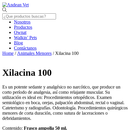
Skip
Menu
to
content
Nosotros
Productos
Ownat
Walkin’ Pets
Blog
Contáctanos
Close
Home
/
Animales Menores
/ Xilacina 100
Menu
Xilacina 100
Es un potente sedante y analgésico no narcótico, que produce un
corto período de analgesia, así como relajante muscular. Su
utilización es ideal en: Procedimientos ortopédicos. Examen
semiológico en boca, orejas, palpación abdominal, rectal o vaginal.
Cateterismo y radiografías. Odontología. Procedimientos quirúrgicos
menores de corta duración, como sutura de laceraciones o
debridamientos.
Contenido:
Frasco ampolla 50 ml.