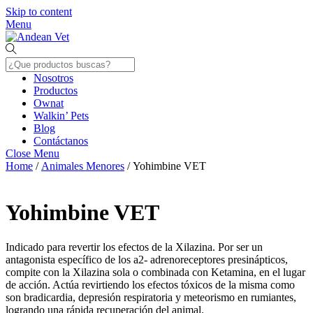
Skip to content
Menu
Nosotros
Productos
Ownat
Walkin’ Pets
Blog
Contáctanos
Close Menu
Home
/
Animales Menores
/ Yohimbine VET
Yohimbine VET
Indicado para revertir los efectos de la Xilazina. Por ser un
antagonista específico de los a2- adrenoreceptores presinápticos,
compite con la Xilazina sola o combinada con Ketamina, en el lugar
de acción. Actúa revirtiendo los efectos tóxicos de la misma como
son bradicardia, depresión respiratoria y meteorismo en rumiantes,
logrando una rápida recuperación del animal.