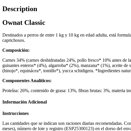
Description
Ownat Classic
Destinados a perros de entre 1 kg y 10 kg en edad adulta, está formul
caprichosos.
Composición:
Carnes 34% (carnes deshidratadas 24%, pollo fresco* 10% antes de la e
guisantes enteros* (4%), algarroba* (2%), manzana* (1%), aceite de s
(hinojo*, equinácea*, tomillo*), yucca schidigera. *Ingredientes natur
Componentes Analíticos:
Proteína: 26%, contenido de grasa: 13%, fibras brutas: 3%, materia i
Información Adicional
Instrucciones
Las cantidades que se indican son raciones diarias recomendadas. Conse
meses), número de lote y registro (ESP25300123) en el dorso del env