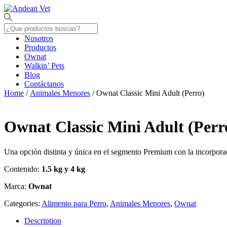
Skip
Menu
to
content
Nosotros
Productos
Ownat
Walkin’ Pets
Blog
Contáctanos
Close
Home
/
Animales Menores
/ Ownat Classic Mini Adult (Perro)
Menu
Ownat Classic Mini Adult (Perr
Una opción distinta y única en el segmento Premium con la incorporaci
Contenido:
1.5 kg y 4 kg
Marca:
Ownat
Categories:
Alimento para Perro
,
Animales Menores
,
Ownat
Description