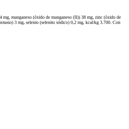
 4 mg, manganeso (óxido de manganeso (II)) 38 mg, zinc (óxido de
otasio) 3 mg, selenio (selenito sódico) 0,2 mg, kcal/kg 3.700. Con