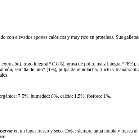
ado con elevados aportes calóricos y muy rico en proteínas. Sus galleta
xtrusión), trigo integral* (18%), grasa de pollo, maíz integral* (8%), 
almón, semilla de lino* (1%), pulpa de remolacha, fructo y manano oli
ales
norgánica: 7,5%, humedad: 8%, calcio: 1,5%, fósforo: 1%.
rvar en un lugar fresco y seco. Dejar siempre agua limpia y fresca al a
ase.