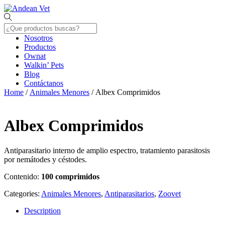
Skip
Menu
to
content
Nosotros
Productos
Ownat
Walkin’ Pets
Blog
Contáctanos
Close
Home
/
Animales Menores
/ Albex Comprimidos
Menu
Albex Comprimidos
Antiparasitario interno de amplio espectro, tratamiento parasitosis
por nemátodes y céstodes.
Contenido:
100 comprimidos
Categories:
Animales Menores
,
Antiparasitarios
,
Zoovet
Description