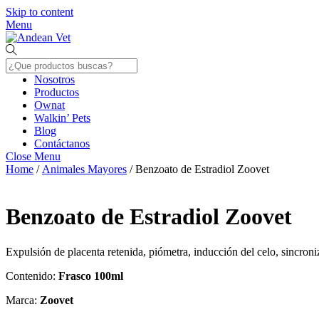
Skip to content
Menu
Nosotros
Productos
Ownat
Walkin’ Pets
Blog
Contáctanos
Close Menu
Home
/
Animales Mayores
/ Benzoato de Estradiol Zoovet
Benzoato de Estradiol Zoovet
Expulsión de placenta retenida, piómetra, inducción del celo, sincroni
Contenido:
Frasco 100ml
Marca:
Zoovet