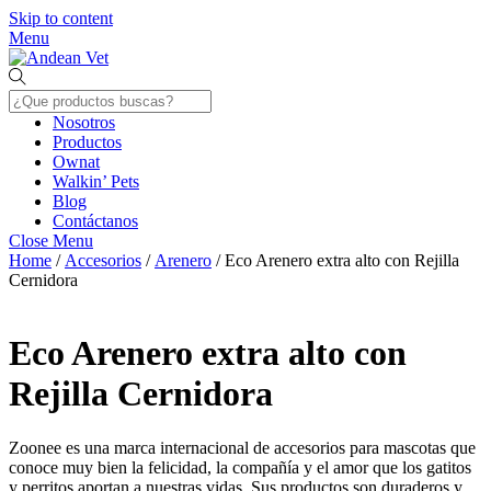
Skip to content
Menu
Nosotros
Productos
Ownat
Walkin’ Pets
Blog
Contáctanos
Close Menu
Home
/
Accesorios
/
Arenero
/ Eco Arenero extra alto con Rejilla
Cernidora
Eco Arenero extra alto con
Rejilla Cernidora
Zoonee es una marca internacional de accesorios para mascotas que
conoce muy bien la felicidad, la compañía y el amor que los gatitos
y perritos aportan a nuestras vidas. Sus productos son duraderos y