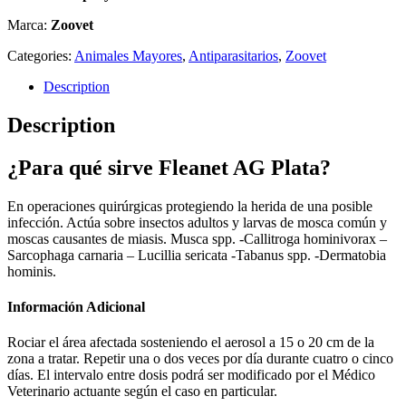
Marca:
Zoovet
Categories:
Animales Mayores
,
Antiparasitarios
,
Zoovet
Description
Description
¿Para qué sirve Fleanet AG Plata?
En operaciones quirúrgicas protegiendo la herida de una posible
infección. Actúa sobre insectos adultos y larvas de mosca común y
moscas causantes de miasis. Musca spp. -Callitroga hominivorax –
Sarcophaga carnaria – Lucillia sericata -Tabanus spp. -Dermatobia
hominis.
Información Adicional
Rociar el área afectada sosteniendo el aerosol a 15 o 20 cm de la
zona a tratar. Repetir una o dos veces por día durante cuatro o cinco
días. El intervalo entre dosis podrá ser modificado por el Médico
Veterinario actuante según el caso en particular.