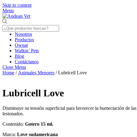
Skip to content
Menu
Nosotros
Productos
Ownat
Walkin’ Pets
Blog
Contáctanos
Close Menu
Home
/
Animales Menores
/ Lubricell Love
Lubricell Love
Disminuye su tensión superficial para favorecer la humectación de las m
lesionados.
Contenido:
Gotero 15 ml.
Marca:
Love sudamericana