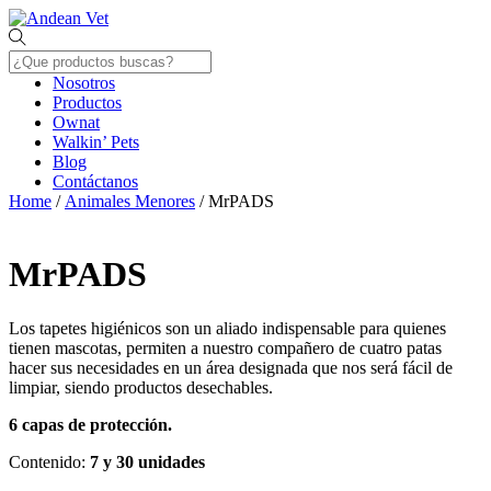
Skip
Menu
to
content
Nosotros
Productos
Ownat
Walkin’ Pets
Blog
Contáctanos
Close
Home
/
Animales Menores
/ MrPADS
Menu
MrPADS
Los tapetes higiénicos son un aliado indispensable para quienes
tienen mascotas, permiten a nuestro compañero de cuatro patas
hacer sus necesidades en un área designada que nos será fácil de
limpiar, siendo productos desechables.
6 capas de protección.
Contenido:
7 y 30 unidades