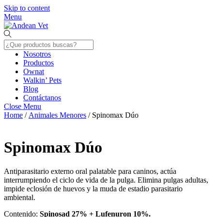
Skip to content
Menu
Nosotros
Productos
Ownat
Walkin’ Pets
Blog
Contáctanos
Close Menu
Home
/
Animales Menores
/ Spinomax Dúo
Spinomax Dúo
Antiparasitario externo oral palatable para caninos, actúa
interrumpiendo el ciclo de vida de la pulga. Elimina pulgas adultas,
impide eclosión de huevos y la muda de estadio parasitario
ambiental.
Contenido:
Spinosad 27% + Lufenuron 10%.